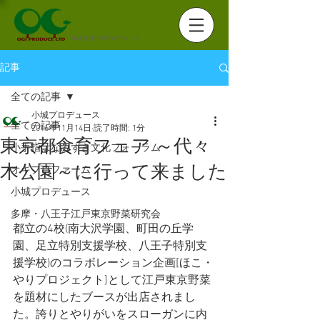
株式会社小城プロデュース
記事
全ての記事
小城プロデュース
全ての記事
2016年11月14日
読了時間: 1分
東京都食育フェア ～代々
小手指はなみずき文化フォーラム
木公園～に行って来ました
オギプロファーム
小城プロデュース
多摩・八王子江戸東京野菜研究会
都立の4校(南大沢学園、町田の丘学
園、足立特別支援学校、八王子特別支
援学校)のコラボレーション企画[ほこ・
やりプロジェクト]として江戸東京野菜
を題材にしたブースが出店されまし
た。誇りとやりがいをスローガンに内