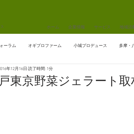
ホーム
企業情報
サービス
地域活
ース
ォーラム
オギプロファーム
小城プロデュース
多摩・
2016年12月16日
読了時間: 1分
戸東京野菜ジェラート取