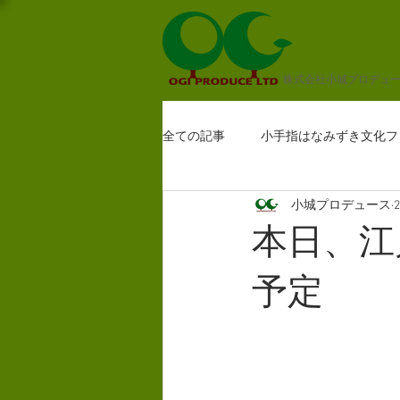
株式会社小城プロデュ
全ての記事
小手指はなみずき文化フ
小城プロデュース
本日、江
予定