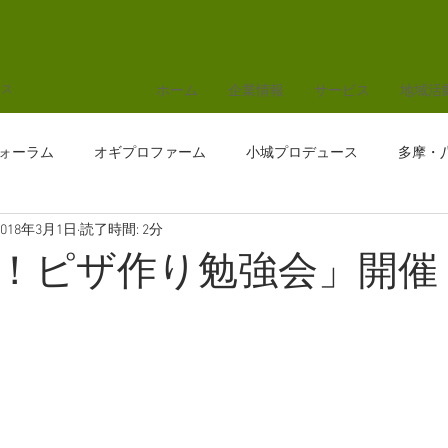
ホーム
企業情報
サービス
地域活
ース
ォーラム
オギプロファーム
小城プロデュース
多摩・
2018年3月1日
読了時間: 2分
！ピザ作り勉強会」開催