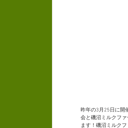
昨年の3月25日に
会と磯沼ミルクファ
ます！磯沼ミルクフ