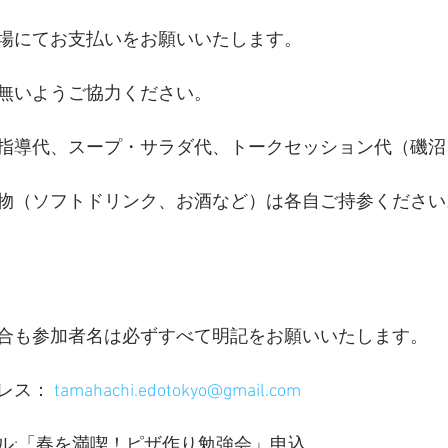
場にてお支払いをお願いいたします。
無いようご協力ください。
指導代、スープ・サラダ代、トークセッション代（磯沼
物（ソフトドリンク、お酒など）は各自ご持参ください
合も参加者名は必ずすべて明記をお願いいたします。
レス： 
tamahachi.edotokyo@gmail.com
ル:「春を満喫！ピザ作り勉強会」申込