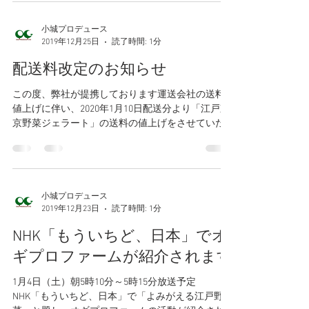
います。 社員一丸となり全力を尽くしますので、
引き続きご支援いただきますようお願い申しあげ
ます。 本年も変わらぬお引き立ての程よろしくお
願い申し上げます。 ...
小城プロデュース
2019年12月25日
読了時間: 1分
配送料改定のお知らせ
この度、弊社が提携しております運送会社の送料
値上げに伴い、2020年1月10日配送分より「江戸東
京野菜ジェラート」の送料の値上げをさせていた
だくこととなりました。ご理解賜りますよう何卒
よろしくお願い申し上げます。 今後とも変わらぬ
ご愛顧のほど賜りますよう、よろしくお願い申し...
小城プロデュース
2019年12月23日
読了時間: 1分
NHK「もういちど、日本」でオ
ギプロファームが紹介されます