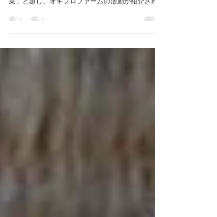
1月4日（土）朝5時10分～5時15分放送予定
NHK「もういちど、日本」で「よみがえる江戸野
菜」と題し、オギプロファームの活動が紹介され
ます。弊社の江戸東京野菜ジェラートも登場いた
します。 ご興味のあるかた、ぜひご覧いただけれ
ば幸いです。 番組ホームページはこちら...